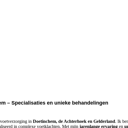
Voe
m – Specialisaties en unieke behandelingen
 voetverzorging in
Doetinchem, de Achterhoek en Gelderland
. Ik be
aliseerd in complexe voetklachten. Met mijn
jarenlange ervaring
en
u