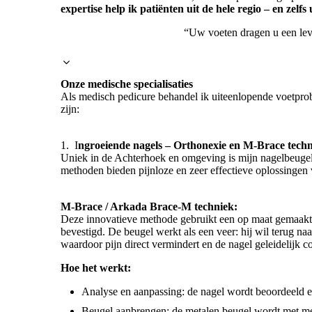
expertise help ik patiënten uit de hele regio – en zelf
“Uw voeten dragen u een leven
Onze medische specialisaties
Als medisch pedicure behandel ik uiteenlopende voetprobl
zijn:
1. I
ngroeiende nagels – Orthonexie en M-Brace tech
Uniek in de Achterhoek en omgeving is mijn nagelbeuge
methoden bieden pijnloze en zeer effectieve oplossingen 
M-Brace / Arkada Brace-M techniek:
Deze innovatieve methode gebruikt een op maat gemaakte
bevestigd. De beugel werkt als een veer: hij wil terug naa
waardoor pijn direct vermindert en de nagel geleidelijk co
Hoe het werkt:
Analyse en aanpassing: de nagel wordt beoordeeld e
Beugel aanbrengen: de metalen beugel wordt met me