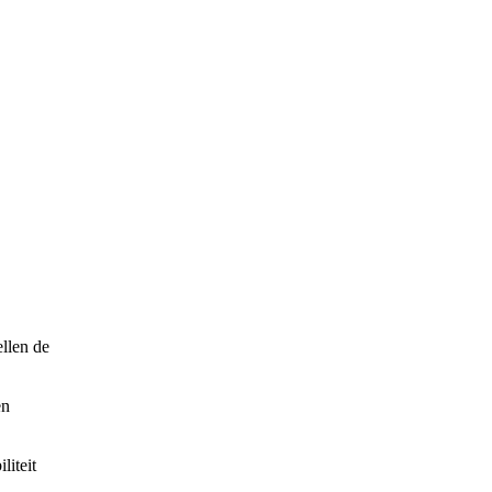
llen de
en
liteit