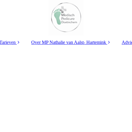
Tarieven
Over MP Nathalie van Aalst- Hartemink
Advi
 vanuit
Medisch Pedicure
Sc
org
Doetinchem –
Specialisaties en
Ing
unieke behandelingen
ngen
Dia
Ons team
Med
Voe
Med
Med
D