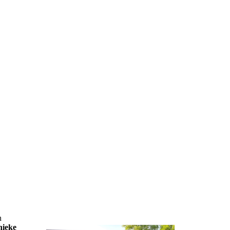
tverzorging bij
Kanker
n
nieke