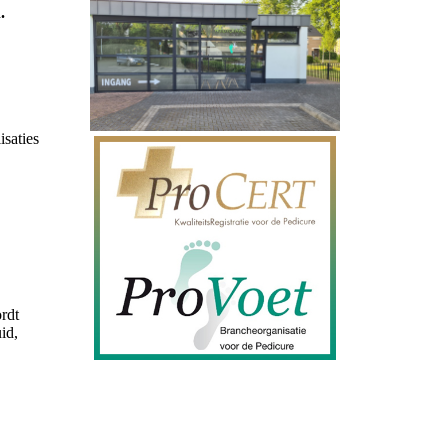
.
isaties
rdt
id,