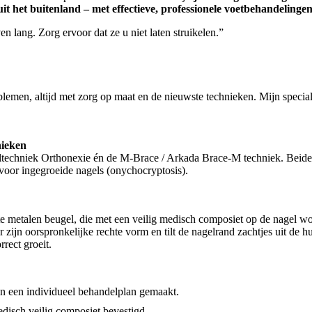
s uit het buitenland – met effectieve, professionele voetbehandelingen
 lang. Zorg ervoor dat ze u niet laten struikelen.”
emen, altijd met zorg op maat en de nieuwste technieken. Mijn special
nieken
ltechniek Orthonexie én de M-Brace / Arkada Brace-M techniek. Beide
voor ingegroeide nagels (onychocryptosis).
 metalen beugel, die met een veilig medisch composiet op de nagel wo
r zijn oorspronkelijke rechte vorm en tilt de nagelrand zachtjes uit de hu
rrect groeit.
n een individueel behandelplan gemaakt.
disch veilig composiet bevestigd.