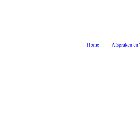
Home
Afspraken en 
Vergoedingen
de ketenz
Vergoedi