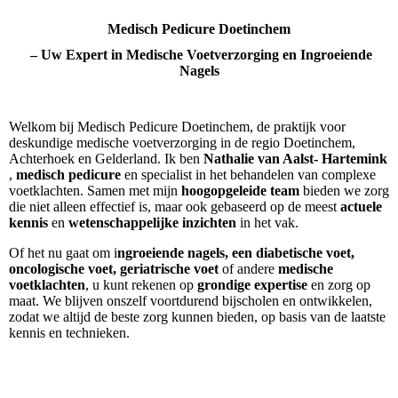
Medisch Pedicure Doetinchem
– Uw Expert in Medische Voetverzorging en
Ingroeiende
Nagels
Welkom bij Medisch Pedicure Doetinchem, de praktijk voor
deskundige medische voetverzorging in de regio Doetinchem,
Achterhoek en Gelderland. Ik ben
Nathalie van Aalst- Hartemink
,
medisch pedicure
en specialist in het behandelen van complexe
voetklachten. Samen met mijn
hoogopgeleide team
bieden we zorg
die niet alleen effectief is, maar ook gebaseerd op de meest
actuele
kennis
en
wetenschappelijke inzichten
in het vak.
Of het nu gaat om i
ngroeiende nagels, een diabetische voet,
oncologische voet, geriatrische voet
of andere
medische
voetklachten
, u kunt rekenen op
grondige expertise
en zorg op
maat. We blijven onszelf voortdurend bijscholen en ontwikkelen,
zodat we altijd de beste zorg kunnen bieden, op basis van de laatste
kennis en technieken.